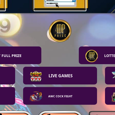
 FULL PRIZE
LOTTE
LIVE GAMES
AWC COCK FIGHT